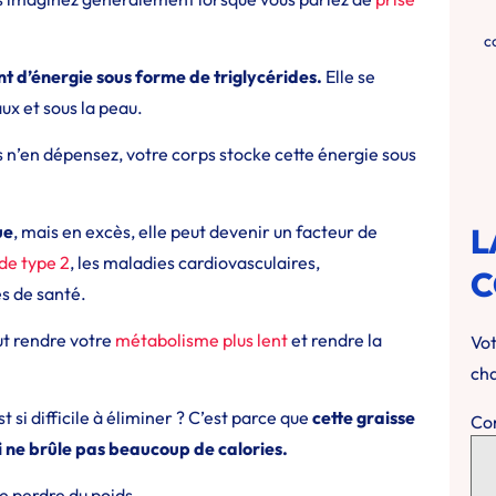
c
ent d’énergie sous forme de triglycérides.
Elle se
ux et sous la peau.
 n’en dépensez, votre corps stocke cette énergie sous
L
ue
, mais en excès, elle peut devenir un facteur de
de type 2
, les maladies cardiovasculaires,
C
s de santé.
ut rendre votre
métabolisme plus lent
et rendre la
Vot
cha
si difficile à éliminer ? C’est parce que
cette graisse
Co
i ne brûle pas beaucoup de calories.
de perdre du poids.