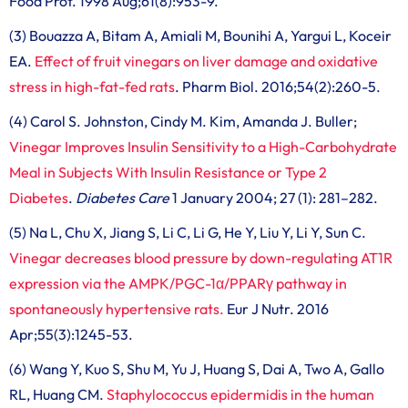
Food Prot. 1998 Aug;61(8):953-9.
(3) Bouazza A, Bitam A, Amiali M, Bounihi A, Yargui L, Koceir
EA.
Effect of fruit vinegars on liver damage and oxidative
stress in high-fat-fed rats
. Pharm Biol. 2016;54(2):260-5.
(4) Carol S. Johnston, Cindy M. Kim, Amanda J. Buller;
Vinegar Improves Insulin Sensitivity to a High-Carbohydrate
Meal in Subjects With Insulin Resistance or Type 2
Diabetes
.
Diabetes Care
1 January 2004; 27 (1): 281–282.
(5) Na L, Chu X, Jiang S, Li C, Li G, He Y, Liu Y, Li Y, Sun C.
Vinegar decreases blood pressure by down-regulating AT1R
expression via the AMPK/PGC-1α/PPARγ pathway in
spontaneously hypertensive rats.
Eur J Nutr. 2016
Apr;55(3):1245-53.
(6) Wang Y, Kuo S, Shu M, Yu J, Huang S, Dai A, Two A, Gallo
RL, Huang CM.
Staphylococcus epidermidis in the human