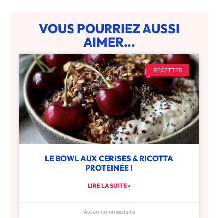
VOUS POURRIEZ AUSSI
AIMER...
RECETTES
LE BOWL AUX CERISES & RICOTTA
PROTÉINÉE !
LIRE LA SUITE »
Aucun commentaire