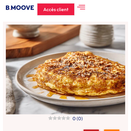
Accès client
0
(
0
)