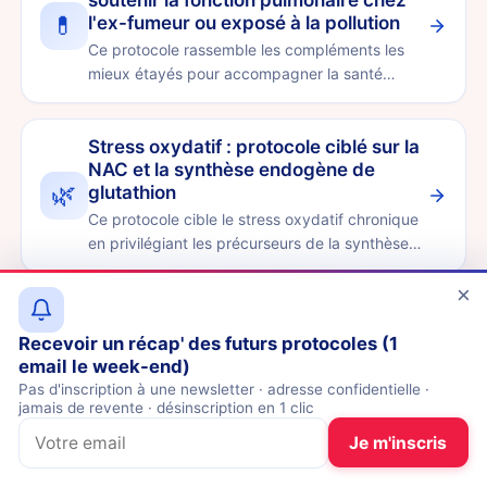
soutenir la fonction pulmonaire chez
💊
l'ex-fumeur ou exposé à la pollution
Ce protocole rassemble les compléments les
mieux étayés pour accompagner la santé
respiratoire chez l'adulte …
Stress oxydatif : protocole ciblé sur la
NAC et la synthèse endogène de
🌿
glutathion
Ce protocole cible le stress oxydatif chronique
en privilégiant les précurseurs de la synthèse
antioxydante e…
×
SOPK / PMOS : protocole de
compléments pour soutenir cycles et
Recevoir un récap' des futurs protocoles (1
⚡
métabolisme du glucose
email le week-end)
Un protocole pratique et fondé sur les preuves
Pas d'inscription à une newsletter · adresse confidentielle ·
jamais de revente · désinscription en 1 clic
pour accompagner le SOPK : inositols (myo-
inositol + D-chiro-i…
Je m'inscris
Réduire l'envie d'alcool : protocole de